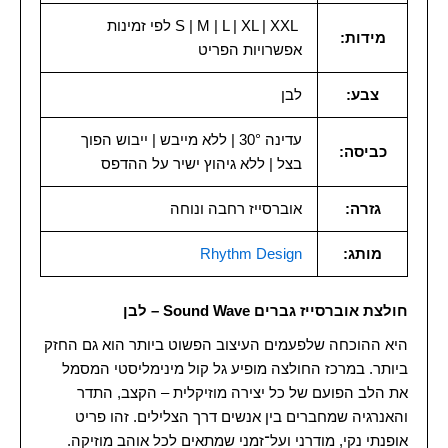
S | M | L | XL | XXL לפי זמינות
מידות:
אפשרויות הפריט
צבע:
לבן
עדינה 30° | ללא מייבש | ייבוש הפוך
כביסה:
בצל | ללא גיהוץ ישיר על ההדפס
גזרה:
אוברסייז רחבה ונוחה
מותג:
Rhythm Design
חולצת אוברסייז גברים Sound Wave – לבן
היא ההוכחה שלפעמים העיצוב הפשוט ביותר הוא גם החזק
ביותר. במרכז החולצה מופיע גל קול מינימליסטי המסמל
את הלב הפועם של כל יצירה מוזיקלית – הקצב, התדר
והאנרגיה שמחברים בין אנשים דרך הצלילים. זהו פריט
אופנתי נקי, מודרני ועל־זמני שמתאים לכל אוהב מוזיקה.