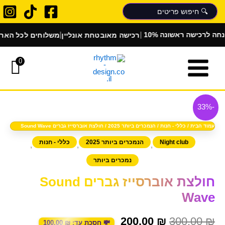
ילוג
תוכן
|
|
|
רכישה מאובטחת אונליין
משלוחים לכל הארץ
הלבש
 לרכישה ראשונה
0
כמות
המחיר
המחיר
של
-33%
המקורי
הנוכחי
חולצת
אוברסייז
עמוד הבית
/
כללי - חנות
/
הנמכרים ביותר 2025
/ חולצת אוברסייז גברים Sound Wave
היה:
הוא:
גברים
Night club
הנמכרים ביותר 2025
כללי - חנות
,
,
,
Sound
200.00 ₪.
300.00 ₪.
Wave
נמכרים ביותר
חולצת אוברסייז גברים Sound
Wave
200.00
₪
300.00
₪
💸 חסכת עד:
₪
100.00