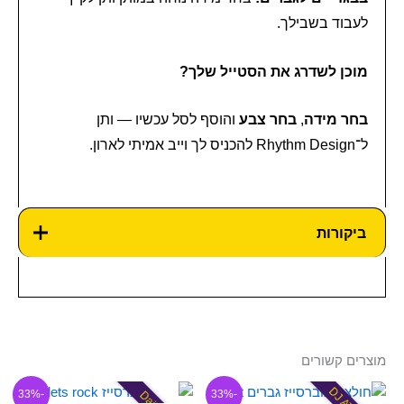
לעבוד בשבילך.
מוכן לשדרג את הסטייל שלך?
בחר מידה
,
בחר צבע
והוסף לסל עכשיו — ותן
ל־Rhythm Design להכניס לך וייב אמיתי לארון.
ביקורות
מוצרים קשורים
המחיר
המחיר
המחיר
המחיר
למוצר
-33%
-33%
המקורי
הנוכחי
המקורי
הנוכחי