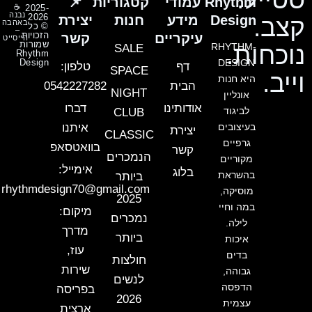
Rhythm
עמודי
קטגוריות
📌
☕
2025-
נבנה
2026
Design
מידע
חנות
יצירת
קצב.
באהבה
© כל
–
הזכויות
עיקריים
קשר
הייסייט
שמורות
נוכחות.
RHYTHM-
SALE
Rhythm
Design
DESIGN
דף
טלפון:
SPACE
וייב.
היא חנות
הבית
0542227282
NIGHT
אונליין
אודותינו
דברו
לביגוד
CLUB
בעיצובים
איתנו
יצירת
CLASSIC
גרפיים
בוואטסאפ
קשר
הנמכרים
מקוריים
אימייל:
בלוג
בהשראת
ביותר
rhythmdesign70@gmail.com
מוסיקה,
2025
במה וחיי
מיקום:
נמכרים
לילה.
מדרך
ביותר
איכות
עוז,
בדים
חולצות
שירות
גבוהה,
לנשים
הדפסה
בפריסה
2026
עצמית
ארצית