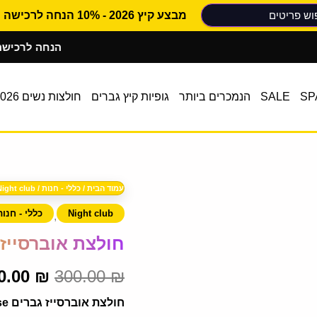
מבצע קיץ 2026 - 10% הנחה לרכישה ראשונה
10% הנחה לרכישה ראשונ
SP
SALE
הנמכרים ביותר
גופיות קיץ גברים
חולצות נשים 2026
כמות
המחיר
עמוד הבית
/
כללי - חנות
/
Night club
של
חולצת
המקורי
Night club
כללי - חנות
,
אוברסייז
גברים
חולצת אוברסייז גבר
היה:
Pulse
300.00 ₪.
0.00
₪
300.00
₪
חולצת אוברסייז גברים Pulse