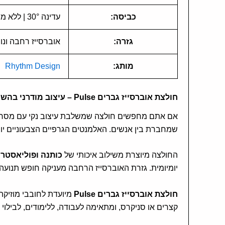
כביסה:
עדינה 30° | ללא מייבש | ייבוש הפוך בצל | ללא גיהוץ ישיר על ההדפס
גזרה:
אוברסייז רחבה ונו
מותג:
Rhythm Design
חולצת אוברסייז גברים Pulse – עיצוב מודרני בהשראת קצב ותדרים
אם אתם מחפשים חולצה שמשלבת עיצוב נקי עם מסר 
שמחברת בין אנשים. האלמנטים הגרפיים הצבעוניים יוצ
החולצה מיוצרת משילוב איכותי של
כותנה ופוליאסטר
,
יומיומית. גזרת האוברסייז הרחבה מעניקה חופש תנועה
חולצת אוברסייז גברים Pulse
מיועדת לחובבי מוזיקה,
קצרים או סניקרס, ומתאימה לעבודה, ללימודים, לבילוי