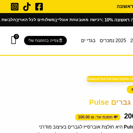
ה
רכישה מאובטחת אונליין
משלוחים לכל הארץ
הלבשת בוטיק באי
|
|
|
0
2025 נמכרים
בגדי ים
צפייה בהזמנות שלי
המחיר
/ חולצת אוברסייז גברים Pulse
הנוכחי
ים Pulse
הוא:
200.00 ₪.
20
💸 חסכת עד:
₪
100.00
היא חולצת אוברסייז לגברים בעיצוב מודרני