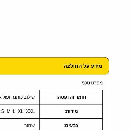
מידע על החולצה
מפרט טכני
חומר והדפסה:
שילוב כותנה ופולי
מידות:
S| M| L| XL| XXL לפי זמינות אפשרויות הבחירה
צבעים:
שחור