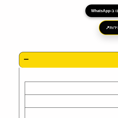
Whats
↗
דות