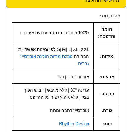
מידע על החולצה
מפרט טכני
חומר
100% כותנה | הדפסה עצמית איכותית
והדפסה:
S| M| L| XL| XXL לפי זמינות אפשרויות
מידות:
הבחירה
טבלת מידות חולצת אוברסייז
גברים
צבעים:
אופ-וויט סטון ווש
עדינה 30° | ללא מייבש | ייבוש הפוך
כביסה:
בצל | ללא גיהוץ ישיר על ההדפס
גזרה:
אוברסייז רחבה ונוחה
מותג:
Rhythm Design