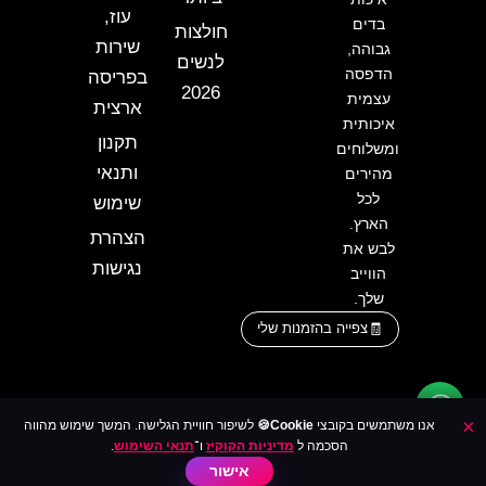
התלבטויות.
עוז,
בדים
חולצות
שירות
גבוהה,
לנשים
בבגדי ים לגברים:
בחר מידה נוחה במותן ותן לקיץ
הדפסה
בפריסה
2026
עצמית
לעבוד בשבילך.
ארצית
איכותית
תקנון
ומשלוחים
מוכן לשדרג את הסטייל שלך?
ותנאי
מהירים
לכל
שימוש
בחר מידה
,
בחר צבע
והוסף לסל עכשיו — ותן
הארץ.
הצהרת
ל־Rhythm Design להכניס לך וייב אמיתי לארון.
לבש את
נגישות
הווייב
שלך.
צפייה בהזמנות שלי
×
אנו משתמשים בקובצי
Cookie🍪
לשיפור חוויית הגלישה. המשך שימוש מהווה
הסכמה ל
מדיניות הקוקיז
ו־
תנאי השימוש
.
אישור