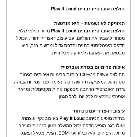
חולצת אוברסייז גברים Play It Loud
המוזיקה לא נשמעת – היא מורגשת
חולצת אוברסייז גברים Play It Loud
מיועדת למי שלא
מפחד להגביר את הווליום. עם עיצוב דו-צדדי ייחודי, הכולל
הדפס מינימליסטי בחזית והדפס גדול ומרשים בגב, היא
מבטאת את האהבה למוזיקה מכל זווית.
איכות פרימיום בגזרת אוברסייז
החולצה עשויה מ־100% כותנת פרימיום איכותית בגימור
סטון ווש, המעניקה תחושה רכה ונעימה לצד עמידות גבוהה.
גזרת האוברסייז הרחבה מספקת נוחות מקסימלית ומראה
אופנתי שמתאים לכל יום ולכל סגנון.
עיצוב דו-צדדי עם נוכחות
בחזית מופיע הכיתוב
Play It Loud
בעיצוב נקי ועוצמתי,
ואילו בגב מופיע הדפס גדול המשלב מגוון סגנונות מוזיקה –
מרוק, היפ הופ, ג'אז ובלוז ועד EDM, רגאיי, מטאל ופאנק.