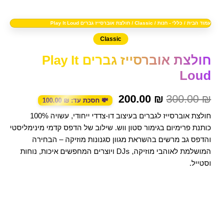
עמוד הבית
/
כללי - חנות
/
Classic
/ חולצת אוברסייז גברים Play It Loud
Classic
חולצת אוברסייז גברים Play It
Loud
200.00
₪
300.00
₪
💸 חסכת עד:
₪
100.00
חולצת אוברסייז לגברים בעיצוב דו-צדדי ייחודי, עשויה 100%
כותנת פרימיום בגימור סטון ווש. שילוב של הדפס קדמי מינימליסטי
והדפס גב מרשים בהשראת מגוון סגנונות מוזיקה – הבחירה
המושלמת לאוהבי מוזיקה, DJs ויוצרים המחפשים איכות, נוחות
וסטייל.