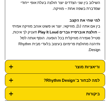
השילוב בין שני הצדדים יוצר חולצה בעלת אופי ייחודי
שמדברת בשפה אחת – מוזיקה.
למי שחי את הקצב
בין אם אתה DJ, מוזיקאי, יוצר או פשוט אוהב מוזיקה אמיתי
–
חולצת אוברסייז גברים Play It Loud
תעניק לך איכות,
סטייל ואמירה מוזיקלית בכל הופעה. הוסף אותה לסל
ותיהנה מחולצת פרימיום בעיצוב בלעדי מבית Rhythm
Design.
וריאציות מוצר
למה לבחור ב־Rhythm Design?
בחר מידה:
XXL, S, M, L, XL
ביקורות
למה לבחור ב־Rhythm Design?
Rhythm Design זה לא עוד מותג בגדים זה וייב. אנחנו