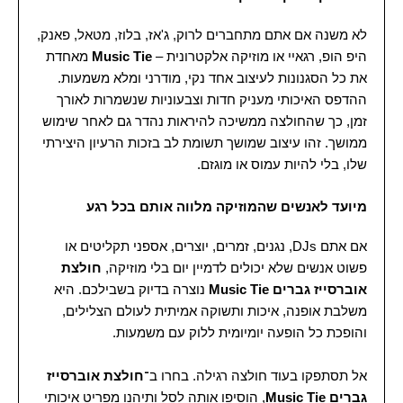
לא משנה אם אתם מתחברים לרוק, ג'אז, בלוז, מטאל, פאנק,
היפ הופ, רגאיי או מוזיקה אלקטרונית –
Music Tie
מאחדת
את כל הסגנונות לעיצוב אחד נקי, מודרני ומלא משמעות.
ההדפס האיכותי מעניק חדות וצבעוניות שנשמרות לאורך
זמן, כך שהחולצה ממשיכה להיראות נהדר גם לאחר שימוש
ממושך. זהו עיצוב שמושך תשומת לב בזכות הרעיון היצירתי
שלו, בלי להיות עמוס או מוגזם.
מיועד לאנשים שהמוזיקה מלווה אותם בכל רגע
אם אתם DJs, נגנים, זמרים, יוצרים, אספני תקליטים או
פשוט אנשים שלא יכולים לדמיין יום בלי מוזיקה,
חולצת
אוברסייז גברים Music Tie
נוצרה בדיוק בשבילכם. היא
משלבת אופנה, איכות ותשוקה אמיתית לעולם הצלילים,
והופכת כל הופעה יומיומית ללוק עם משמעות.
אל תסתפקו בעוד חולצה רגילה. בחרו ב־
חולצת אוברסייז
גברים Music Tie
, הוסיפו אותה לסל ותיהנו מפריט איכותי