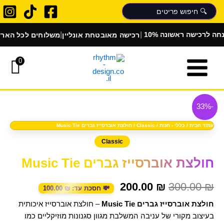
ילוג
תוכן
|
|
|
רכישה מאובטחת אונליין
משלוחים לכל הארץ
הלבשת
לרכישה ראשונה
0
כמות
המחיר
המחיר
של
-33%
המקורי
הנוכחי
חולצת
אוברסייז
עמוד הבית
/
כללי - חנות
/
Classic
/ חולצת אוברסייז גברים Music Tie
היה:
הוא:
גברים
Classic
Music
200.00 ₪.
300.00 ₪.
Tie
חולצת אוברסייז גברים Music Tie
200.00
₪
300.00
₪
💸 חסכת עד:
₪
100.00
חולצת אוברסייז גברים Music Tie
– חולצת אוברסייז איכותית
בעיצוב מקורי של עניבה המשלבת מגוון סגנונות מוזיקליים כמו