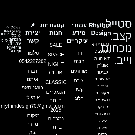
סטייל.
Rhythm
עמודי
קטגוריות
📌
☕
2025-
נבנה
2026
Design
מידע
חנות
יצירת
קצב.
באהבה
© כל
–
הזכויות
עיקריים
קשר
הייסייט
שמורות
נוכחות.
RHYTHM-
SALE
Rhythm
Design
DESIGN
דף
טלפון:
SPACE
וייב.
היא חנות
הבית
0542227282
NIGHT
אונליין
אודותינו
דברו
לביגוד
CLUB
בעיצובים
איתנו
יצירת
CLASSIC
גרפיים
בוואטסאפ
קשר
הנמכרים
מקוריים
אימייל:
בלוג
בהשראת
ביותר
rhythmdesign70@gmail.com
מוסיקה,
2025
במה וחיי
מיקום:
נמכרים
לילה.
מדרך
ביותר
איכות
עוז,
בדים