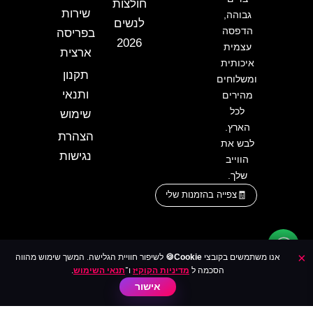
חולצות
שירות
גבוהה,
לנשים
הדפסה
בפריסה
2026
עצמית
ארצית
איכותית
תקנון
ומשלוחים
ותנאי
מהירים
לכל
שימוש
הארץ.
הצהרת
לבש את
נגישות
הווייב
שלך.
צפייה בהזמנות שלי
×
אנו משתמשים בקובצי
Cookie🍪
לשיפור חוויית הגלישה. המשך שימוש מהווה
הסכמה ל
מדיניות הקוקיז
ו־
תנאי השימוש
.
אישור