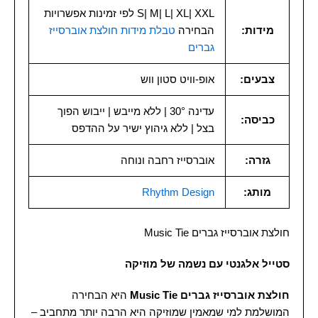
S| M| L| XL| XXL לפי זמינות אפשרויות
מידות:
הבחירה
טבלת מידות חולצת אוברסייז
גברים
צבעים:
אופ-וויט סטון ווש
עדינה 30° | ללא מייבש | ייבוש הפוך
כביסה:
בצל | ללא גיהוץ ישיר על ההדפס
גזרה:
אוברסייז רחבה ונוחה
מותג:
Rhythm Design
חולצת אוברסייז גברים Music Tie
סטייל אלגנטי עם נשמה של מוזיקה
חולצת אוברסייז גברים Music Tie
היא הבחירה
המושלמת למי שמאמין שמוזיקה היא הרבה יותר מתחביב –