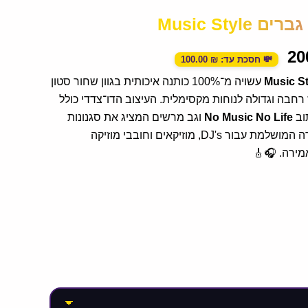
Music Styl
הוא:
200.00 ₪.
20
💸 חסכת עד:
₪
100.00
Music St
עשויה מ־100% כותנה איכותית בגוון שחור סטון
רחבה וגדולה לנוחות מקסימלית. העיצוב הדו־צדדי כולל
וב
No Music No Life
וגב מרשים המציג את סגנונות
המוזיקה המובילים – הבחירה המושלמת עבור DJ's, מוזיקאים וחובבי מוזיקה
מירה. 🎧🎸