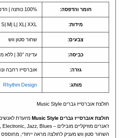
חומר והדפסה:
100% כותנה | הדפסה עצמית איכותית
מידות:
S| M| L| XL| XXL לפי זמינות אפשרויות הבחירה
צבעים:
שחור סטון ווש
כביסה:
עדינה 30° | ללא מייבש | ייבוש הפוך בצל | ללא גיהוץ ישיר על ההדפס
גזרה:
אוברסייז רחבה ונו
מותג:
Rhythm Design
חולצת אוברסייז גברים Music Style
חולצת אוברסייז גברים Music Style
מיועדת לאנשים 
השחור סטון ווש מעניק לחולצה מראה ייחודי, מחוספס ו