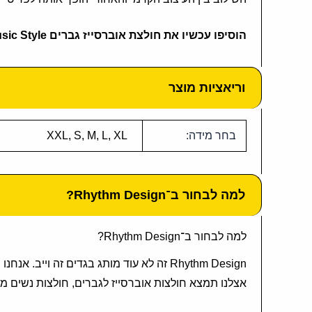
הוסיפו עכשיו את חולצת אוברסייז גברים Music Style לסל ותיהנו משילוב מושלם של איכות, נוחות וסטייל מוזיקלי אמיתי.
וריאציות מוצר
בחר מידה:
XXL, S, M, L, XL
למה לבחור ב־Rhythm Design?
למה לבחור ב־Rhythm Design?
Rhythm Design זה לא עוד מותג בגדים זה 
אצלנו תמצא חולצות אוברסייז לגברים, חולצות נשים מחמיאות, דגמי ONE SIZE קלילים, וגם קולקציית בגדי ים ל