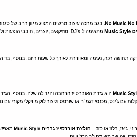
No Music No 
. בגב מחכה עיצוב מרשים המציג מגוון רחב של סגנונ
Mus
מתאימה ל־DJ's, מוזיקאים, יוצרים, חובבי הופעות ולכל מי שמרגיש בבית בכל סגנון מוזיקלי.
ניקה תחושה רכה, נעימה ומאווררת לאורך כל שעות היום. בנוסף, בד ה
הוא גזרת האוברסייז הרחבה והגדולה שלה. בנוסף, הגז
 עם ג'ינס, מכנסי דגמ"ח או שורטס וליצור לוק מוזיקלי מקורי עם נו
, ג'אז, בלוז או סול –
חולצת אוברסייז גברים Music Style
מאפשרת
חודי שמושך תשומת לב מכל זווית.