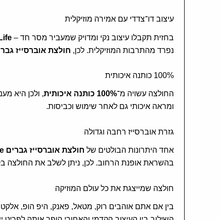
עיצוב דו־צדדי עם אמירה מוזיקלית
בחזית תקבלו עיצוב נקי ומדויק שמעביר מסר חד –
Life
נפרד מהתרבות המוזיקלית. לכן,
חולצת אוברסייז גברים ic Style
100% כותנה איכותית
החולצה עשויה מ־
100% כותנה איכותית
, ולכן היא מע
ומראה איכותי גם לאחר שימוש וכביסות.
גזרת אוברסייז רחבה וגדולה
אחד היתרונות הבולטים של
חולצת אוברסייז גברים Music Style
בהשראת אופנת הרחוב. לכן, ניתן לשלב את החולצה בקלות
חולצה שמייצגת את כל עולם המוזיקה
בין אם אתם אוהבים רוק, מטאל, פאנק, היפ הופ, אלקטרוני
השילוב בין העיצוב הקדמי והאחורי הופך אותה לפריט יי