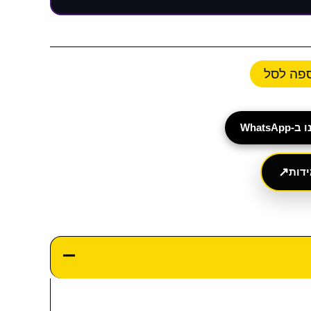
פה לסל
Whats
↗
דות