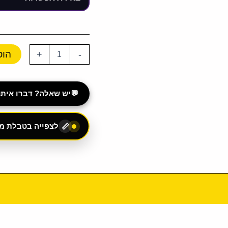
הוס
+
-
💬
יש שאלה? דברו איתנו ב-App
לצפייה בטבלת מי
📏