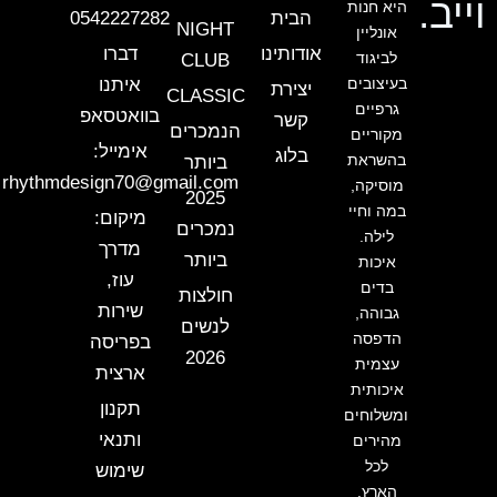
וייב.
היא חנות
הבית
0542227282
NIGHT
אונליין
אודותינו
דברו
לביגוד
CLUB
בעיצובים
איתנו
יצירת
CLASSIC
גרפיים
בוואטסאפ
קשר
הנמכרים
מקוריים
אימייל:
בלוג
בהשראת
ביותר
rhythmdesign70@gmail.com
מוסיקה,
2025
במה וחיי
מיקום:
נמכרים
לילה.
מדרך
ביותר
איכות
עוז,
בדים
חולצות
שירות
גבוהה,
לנשים
הדפסה
בפריסה
2026
עצמית
ארצית
איכותית
תקנון
ומשלוחים
ותנאי
מהירים
לכל
שימוש
הארץ.