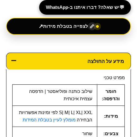
💬
יש שאלה? דברו איתנו ב-WhatsApp
↗
לצפייה בטבלת מידות
📏
מידע על החולצה
מפרט טכני
חומר
שילוב כותנה ופוליאסטר | הדפסה
והדפסה:
עצמית איכותית
S| M| L| XL| XXL לפי זמינות אפשרויות
מידות:
הבחירה
מומלץ לעיין בטבלת המידות
צבעים:
שחור