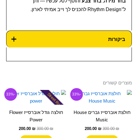
בחר מידה
,
בחר צבע
והוסף לסל עכשיו — ותן
ל־Rhythm Design להכניס לך וייב אמיתי לארון.
ביקורות
מוצרים קשורים
המחיר
המחיר
המחיר
המחיר
למוצר
למוצר
Street Rock
-33%
-33%
המקורי
הנוכחי
המקורי
הנוכחי
זה
זה
היה:
הוא:
היה:
הוא:
300.00 ₪.
יש
200.00 ₪.
300.00 ₪.
יש
200.00 ₪.
חולצת אוברסייז גברים House
חולצה גודל אוברסייז Flower
מספר
מספר
Power
Music
סוגים.
סוגים.
200.00
₪
300.00
₪
200.00
₪
300.00
₪
ניתן
ניתן
לבחור
לבחור