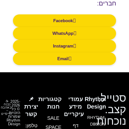
חברים:
Facebook
WhatsApp
Instagram
Email
סטייל.
Rhythm
עמודי
קטגוריות
📌
☕
2025-
נבנה
2026
Design
מידע
חנות
יצירת
קצב.
באהבה
© כל
–
הזכויות
עיקריים
קשר
הייסייט
שמורות
נוכחות.
RHYTHM-
SALE
Rhythm
Design
DESIGN
דף
טלפון:
SPACE