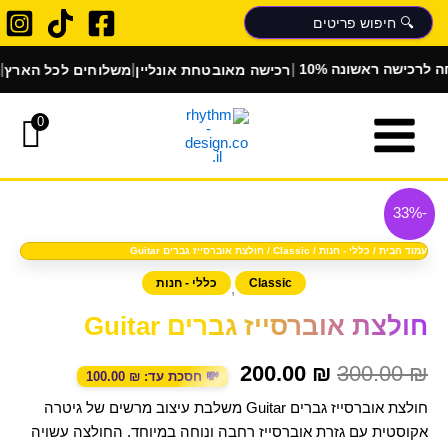
ילוג
תוכן
|
|
|
רכישה מאובטחת אונליין
משלוחים לכל הארץ
הלבשת 
רכישה ראשונה
0
כמות
המחיר
המחיר
של
-33%
המקורי
הנוכחי
חולצת
אוברסייז
עמוד הבית
/
כללי - חנות
/
Classic
/ חולצת אוברסייז גברים Guitar
היה:
הוא:
גברים
Classic
כללי - חנות
,
Guitar
200.00 ₪.
300.00 ₪.
חולצת אוברסייז גברים Guitar
200.00
₪
300.00
₪
💸 חסכת עד:
₪
100.00
חולצת אוברסייז גברים Guitar משלבת עיצוב מרשים של גיטרה
אקוסטית עם גזרת אוברסייז רחבה ונוחה במיוחד. החולצה עשויה