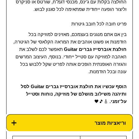
החולצה בקלות עם ג'ינס, מכנסי דגמ"ח, שורטס או סניקרס
וליצור הופעה ייחודית שמתאימה לכל סגנון לבוש.
פריט חובה לכל חובב גיטרות
בין אם אתם מנגנים בעצמכם, מאזינים למוזיקה בכל
הזדמנות או פשוט אוהבים את המראה הקלאסי של הגיטרה,
חולצת אוברסייז גברים Guitar
תאפשר לכם לשלב את
האהבה למוזיקה עם סטייל ייחודי. בנוסף, העיצוב המרשים
והגזרה האופנתית הופכים אותה לפריט שקל ללבוש בכל
עונה ובכל הזדמנות.
הוסף עכשיו את חולצת אוברסייז גברים Guitar לסל
ותיהנה משילוב מושלם של מוזיקה, נוחות וסטייל
על־זמני.
🎸🎵🖤
וריאציות מוצר