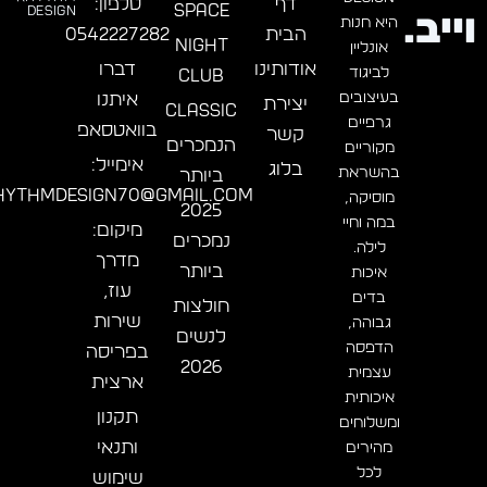
דף
טלפון:
SPACE
Design
וייב.
היא חנות
הבית
0542227282
NIGHT
אונליין
אודותינו
דברו
לביגוד
CLUB
בעיצובים
איתנו
יצירת
CLASSIC
גרפיים
בוואטסאפ
קשר
הנמכרים
מקוריים
אימייל:
בלוג
בהשראת
ביותר
hythmdesign70@gmail.com
מוסיקה,
2025
במה וחיי
מיקום:
נמכרים
לילה.
מדרך
ביותר
איכות
עוז,
בדים
חולצות
שירות
גבוהה,
לנשים
הדפסה
בפריסה
2026
עצמית
ארצית
איכותית
תקנון
ומשלוחים
ותנאי
מהירים
לכל
שימוש