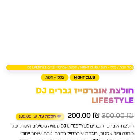
עמוד הבית
/
כללי - חנות
/
Night club
/ חולצת אוברסייז גברים DJ Lifestyle
Night club
כללי - חנות
,
חולצת אוברסייז גברים DJ
Lifestyle
200.00
₪
300.00
₪
💸 חסכת עד:
₪
100.00
חולצת אוברסייז גברים DJ Lifestyle עשויה משילוב איכותי של
כותנה ופוליאסטר, בגזרת אוברסייז רחבה ונוחה. עיצוב ייחודי