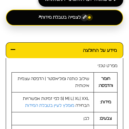
↗
לצפייה בטבלת מידות
📏
מידע על החולצה
מפרט טכני
חומר
שילוב כותנה ופוליאסטר | הדפסה עצמית
והדפסה:
איכותית
S| M| L| XL| XXL לפי זמינות אפשרויות
מידות:
הבחירה
מומלץ לעיין בטבלת המידות
צבעים:
לבן