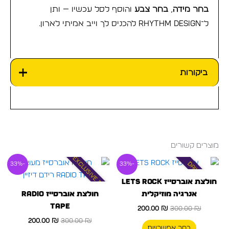
בחר מידה
,
בחר צבע
והוסף לסל עכשיו — ותן
ל־Rhythm Design להכניס לך וייב אמיתי לארון.
ביקורות
מוצרים קשורים
Exclusive Drop
המחיר
המחיר
המחיר
המחיר
למוצר
למוצר
Daily Wear
-33%
-33%
המקורי
הנוכחי
המקורי
הנוכחי
זה
זה
היה:
הוא:
היה:
הוא:
חולצת אוברסייז Lets Rock
300.00 ₪.
יש
200.00 ₪.
300.00 ₪.
יש
200.00 ₪.
אנרגיה מוזיקלית
חולצת אוברסייז Radio
מספר
מספר
Tape
200.00
₪
300.00
₪
סוגים.
סוגים.
200.00
₪
300.00
₪
ניתן
ניתן
בחר אפשרויות