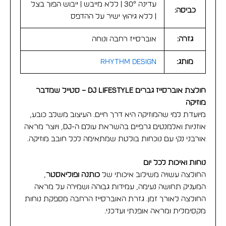
עדינה 30° | ללא מייבש | ייבוש הפוך בצל
כביסה:
| ללא גיהוץ ישיר על ההדפס
גזרה:
אוברסייז רחבה ונוחה
מותג:
Rhythm Design
חולצת אוברסייז גברים DJ Lifestyle –
סטייל שמדבר
מוזיקה
מיועדת למי שהמוזיקה היא דרך חיים. העיצוב משלב כובע,
אוזניות ואלמנטים גרפיים בהשראת עולם ה-DJ, ויוצר מראה
אורבני נקי עם נוכחות בולטת שמתאימה לכל חובב מוזיקה.
נוחות ואיכות לכל יום
החולצה עשויה משילוב איכותי של
כותנה ופוליאסטר
,
המעניק תחושה נעימה, עמידות גבוהה ושמירה על מראה
החולצה לאורך זמן. גזרת האוברסייז הרחבה מספקת נוחות
מקסימלית ומראה אופנתי ועדכני.