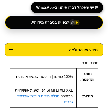
💬
יש שאלה? דברו איתנו ב-WhatsApp
↗
לצפייה בטבלת מידות
📏
מידע על החולצה
מפרט טכני
חומר
100% כותנה | הדפסה עצמית איכותית
והדפסה:
S| M| L| XL| XXL לפי זמינות אפשרויות
מידות:
הבחירה
טבלת מידות חולצת אוברסייז
גברים