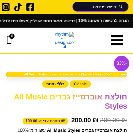
ילוג
תוכן
|
|
רכישה מאובטחת אונליין
משלוחים לכל הארץ
1 הנחה לרכישה ראשונה
0
כמות
המחיר
המחיר
של
-33%
המקורי
הנוכחי
חולצת
אוברסייז
עמוד הבית
/
כללי - חנות
/
Classic
/ חולצת אוברסייז גברים All Music Styles
היה:
הוא:
גברים
Classic
כללי - חנות
,
All
200.00 ₪.
300.00 ₪.
Music
חולצת אוברסייז גברים All Music
Styles
Styles
200.00
₪
300.00
₪
💸 חסכת עד:
₪
100.00
חולצת אוברסייז גברים All Music Styles
עשויה מ־100%