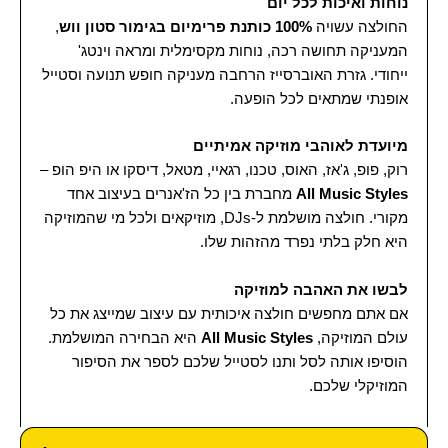
נוחות ואיכות לכל יום
החולצה עשויה
100% כותנת פרימיום בגימור סטון ווש
,
המעניקה תחושה רכה, נוחות מקסימלית ומראה וינטג'
ייחודי. גזרת האוברסייז הרחבה מעניקה חופש תנועה וסטייל
אופנתי שמתאים לכל הופעה.
מיועדת לאוהבי מוזיקה אמיתיים
רוק, פופ, ג'אז, האוס, טכנו, רגאיי, מטאל, דיסקו או היפ הופ –
All Music Styles
מחברת בין כל הז'אנרים בעיצוב אחד
מקורי. חולצה מושלמת ל-DJs, מוזיקאים ולכל מי שהמוזיקה
היא חלק בלתי נפרד מהזהות שלו.
לבשו את האהבה למוזיקה
אם אתם מחפשים חולצה איכותית עם עיצוב שמייצג את כל
עולם המוזיקה,
All Music Styles
היא הבחירה המושלמת.
הוסיפו אותה לסל ותנו לסטייל שלכם לספר את הסיפור
המוזיקלי שלכם.