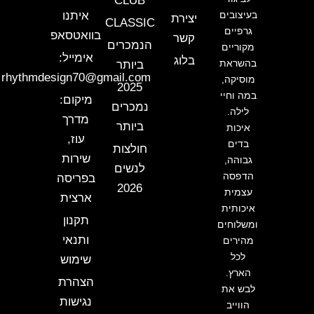
CLUB
איך להזמין נכון?
בעיצובים
איתנו
יצירת
CLASSIC
גרפיים
בוואטסאפ
קשר
בדגמים עם מידות:
בחר מידה ו
בחר צבע
ואז לחץ על
הנמכרים
מקוריים
אימייל:
בלוג
הוספה לסל
. אם אתה רוצה לוק רחב יותר בחר מידה
בהשראת
ביותר
rhythmdesign70@gmail.com
מוסיקה,
שתיתן את הווייב האוברסייז שאתה אוהב.
2025
במה וחיי
מיקום:
נמכרים
לילה.
בדגמי ONE SIZE:
פשוט לבחור ולהוסיף לסל בלי
מדרך
ביותר
איכות
התלבטויות.
עוז,
בדים
חולצות
שירות
גבוהה,
לנשים
בבגדי ים לגברים:
בחר מידה נוחה במותן ותן לקיץ
הדפסה
בפריסה
2026
עצמית
לעבוד בשבילך.
ארצית
איכותית
תקנון
ומשלוחים
מוכן לשדרג את הסטייל שלך?
ותנאי
מהירים
לכל
שימוש
בחר מידה
,
בחר צבע
והוסף לסל עכשיו — ותן
הארץ.
הצהרת
ל־Rhythm Design להכניס לך וייב אמיתי לארון.
לבש את
נגישות
הווייב