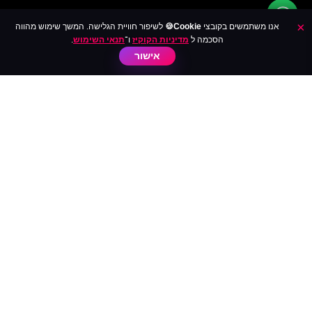
×
אנו משתמשים בקובצי
Cookie🍪
לשיפור חוויית הגלישה. המשך שימוש מהווה
רכישות אמתיות
×
הסכמה ל
מדיניות הקוקיז
ו־
תנאי השימוש
.
ד***
רכשה לאחרונה
גופיית הקיץ לגברים Groovix
אישור