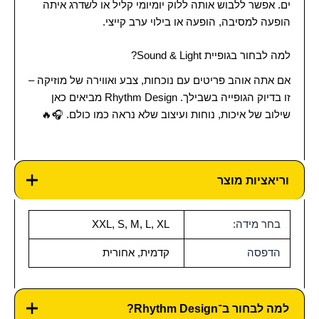
ים. אפשר ללבוש אותה ללוק יומיומי קליל או לשדרג איתה
הופעה למסיבה, הופעה או בילוי ערב קייצי.
למה לבחור בגופיית Sound & Light?
אם אתה אוהב פריטים עם נוכחות, צבע ואווירה של מוזיקה –
זו בדיוק הגופייה בשבילך. Rhythm Design מביאים כאן
שילוב של איכות, נוחות ועיצוב שלא נראה כמו כולם. 🎧🔥
וריאציות מוצר
בחר מידה:
XXL, S, M, L, XL
הדפסה
קדמית, אחורית
למה לבחור ב־Rhythm Design?