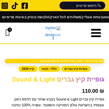
ילוג
תוכן
|
|
ת אונליין
משלוחים לכל הארץ
הלבשת בוטיק באיכות פרימיום
0
כמות
של
גופיית
קיץ
עמוד הבית
/
כללי - חנות
/ גופיית קיץ גברים Sound & Light
גברים
גופיות קיץ גברים
כללי - חנות
קיץ 2026
,
,
Sound
&
גופיית קיץ גברים Sound & Light
Light
110.00
₪
גופיית קיץ גברים Sound & Light בצבע שחור עם הדפס ניאון
עוצמתי בהשראת עולם המוזיקה והסאונד. עשויה 100% כותנה