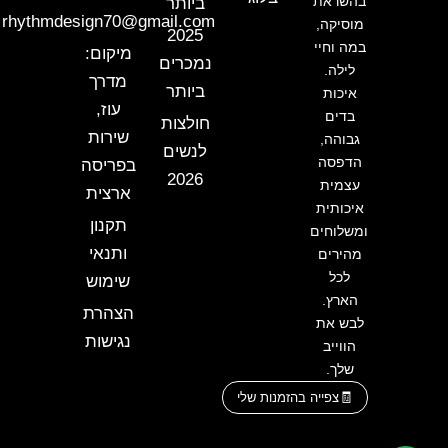
בהשראת
ביותר
rhythmdesign70@gmail.com
מוסיקה,
2025
במה וחיי
מיקום:
נמכרים
לילה.
מדרך
ביותר
איכות
עוז,
בדים
חולצות
שירות
גבוהה,
לנשים
הדפסה
בפריסה
2026
עצמית
ארצית
איכותית
תקנון
ומשלוחים
ותנאי
מהירים
לכל
שימוש
הארץ.
הצהרת
לבש את
נגישות
הווייב
שלך.
צפייה בהזמנות שלי