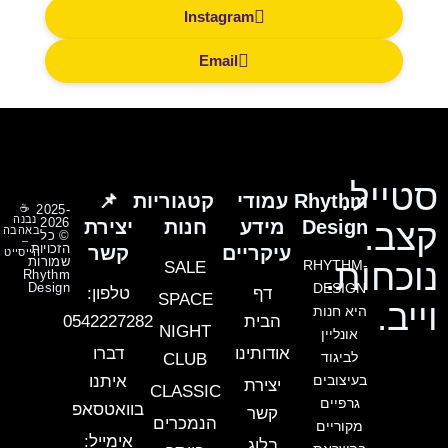
Instagram
Email
סטייל.
Rhythm
עמודי
קטגוריות
📌
☕
2025-
נבנה
2026
Design
מידע
חנות
יצירת
קצב.
באהבה
© כל
–
הזכויות
עיקריים
קשר
הייסייט
שמורות
נוכחות.
RHYTHM-
SALE
Rhythm
Design
DESIGN
דף
טלפון:
SPACE
וייב.
היא חנות
הבית
0542227282
NIGHT
אונליין
אודותינו
דברו
לביגוד
CLUB
בעיצובים
איתנו
יצירת
CLASSIC
גרפיים
בוואטסאפ
קשר
הנמכרים
מקוריים
אימייל:
בלוג