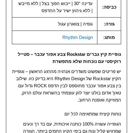
עדינה 30° | ייבוש הפוך בצל | ללא מייבש
כביסה:
| ללא גיהוץ ישיר על ההדפס
גזרה:
גופיה | צווארון עגול
מותג:
Rhythm Design
גופיית קיץ גברים Rockstar צבע אפור עכבר – סטייל
רוקיסטי עם נוכחות שלא מתפשרת
יש פריטים שפשוט משדרים אנרגיה מהרגע הראשון – וגופיית
הקיץ Rockstar של Rhythm Design היא בדיוק כזו. שילוב
בין צבע אפור עכבר מחוספס לבין הדפס ROCK גדול עם
טאץ’ אדום בולט יוצר לוק עוצמתי בהשראת עולם הרוק,
המוזיקה ואופנת הרחוב.
נוחות קיצית שמתאימה לכל יום
הגופייה עשויה 100% כותנה איכותית, עם בד רך ונעים
שמרגיש קליל ונוח גם בימי הקיץ החמים ביותר. הגזרה