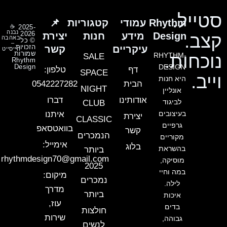
סטייל.
Rhythm
עמודי
קטגוריות
📌
☕
2025-
נבנה
2026
Design
מידע
חנות
יצירת
קצב.
באהבה
© כל
–
הזכויות
עיקריים
קשר
הייסייט
שמורות
נוכחות.
RHYTHM-
SALE
Rhythm
Design
DESIGN
דף
טלפון:
SPACE
וייב.
היא חנות
הבית
0542227282
NIGHT
אונליין
אודותינו
דברו
לביגוד
CLUB
בעיצובים
איתנו
יצירת
CLASSIC
גרפיים
בוואטסאפ
קשר
הנמכרים
מקוריים
אימייל:
בלוג
בהשראת
ביותר
rhythmdesign70@gmail.com
מוסיקה,
2025
במה וחיי
מיקום:
נמכרים
לילה.
מדרך
ביותר
איכות
עוז,
בדים
חולצות
שירות
גבוהה,
לנשים