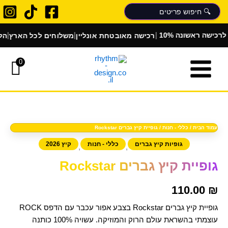
ילוג
תוכן
|
|
|
רכישה מאובטחת אונליין
משלוחים לכל הארץ
הלבשת בו
שה ראשונה
0
כמות
של
גופיית
קיץ
עמוד הבית
/
כללי - חנות
/ גופיית קיץ גברים Rockstar
גברים
גופיות קיץ גברים
כללי - חנות
קיץ 2026
,
,
Rockstar
גופיית קיץ גברים Rockstar
110.00
₪
גופיית קיץ גברים Rockstar בצבע אפור עכבר עם הדפס ROCK
עוצמתי בהשראת עולם הרוק והמוזיקה. עשויה 100% כותנה