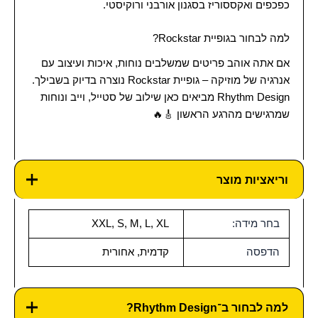
כפכפים ואקססוריז בסגנון אורבני ורוקיסטי.
למה לבחור בגופיית Rockstar?
אם אתה אוהב פריטים שמשלבים נוחות, איכות ועיצוב עם
אנרגיה של מוזיקה – גופיית Rockstar נוצרה בדיוק בשבילך.
Rhythm Design מביאים כאן שילוב של סטייל, וייב ונוחות
שמרגישים מהרגע הראשון 🎸🔥
וריאציות מוצר
בחר מידה:
XXL, S, M, L, XL
הדפסה
קדמית, אחורית
למה לבחור ב־Rhythm Design?