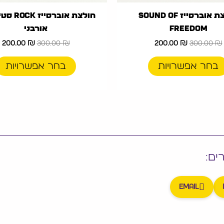
חולצת אוברסייז Sound Of
חולצת אוברס
Freedom
אורבני
ראלי.
200.00
₪
300.00
₪
200.00
₪
300.00
₪
גם אחרי כביסות.
מי.
בחר אפשרויות
בחר אפשרויות
חב עם סטייל.
נה או בולטת.
חה בקיץ.
ים:
Email
ה והתאמה לפני הזמנה.