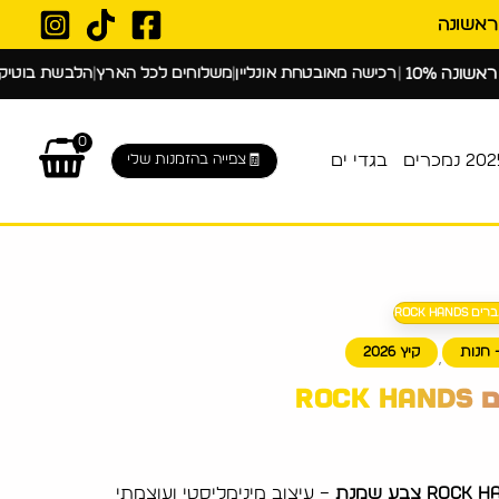
|
|
|
רכישה מאובטחת אונליין
משלוחים לכל הארץ
הלבשת בוטיק באיכות פ
0
2 נמכרים
בגדי ים
צפייה בהזמנות שלי
Rock Hand
 חנות
קיץ 2026
,
Roc
– עיצוב מינימליסטי ועוצמתי