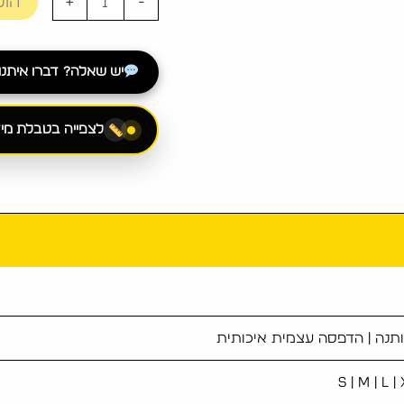
הוס
+
-
יש שאלה? דברו איתנו ב-sApp
לצפייה בטבלת מי
S | M | L |