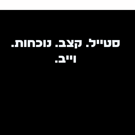
איך להזמין נכון?
בדגמים עם מידות:
בחר מידה ו
בחר צבע
ואז לחץ ע
בדגמי ONE SIZE:
פשוט לבחור ולהוסיף לסל בלי התלב
סטייל. קצב. נוכחות.
בבגדי ים לגברים:
בחר מידה נוחה במותן ותן לקיץ לע
וייב.
מוכן לשדרג את הסטייל שלך?
בחר מידה
,
בחר צבע
והוסף לסל עכשיו — ותן ל־Rhythm Design להכניס לך וייב אמיתי לארון.