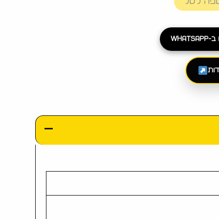
פה לסל
What
דות