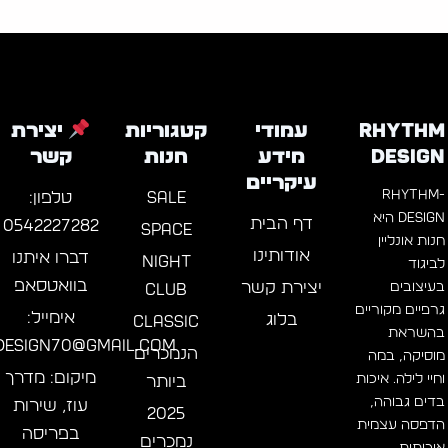
ל
הוספה לסל
. אם אתה רוצה לוק רחב יותר בחר מידה שתיתן את ה
טויות.
Rhythm
עמודי
קטגוריות
יצירת
Design
מידע
חנות
קשר
בוד בשבילך.
עיקריים
RHYTHM-
SALE
טלפון:
DESIGN היא
דף הבית
0542227282
SPACE
חנות אונליין
אודותינו
דברו איתנו
NIGHT
לביגוד
בוואטסאפ
יצירת קשר
בעיצובים
CLUB
גרפיים מקוריים
אימייל:
בלוג
CLASSIC
בהשראת
esign70@gmail.com
הנמכרים
מוסיקה, במה
מיקום: מדרך
וחיי לילה. איכות
ביותר
בדים גבוהה,
עוז, שירות
2025
הדפסה עצמית
בפריסה
נמכרים