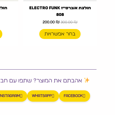
3. איכות בד והדפס עמידים לאורך זמן
חולצת אוברסייז Electro Funk
808
בדים נעימים ונושמים שמתאימים לקיץ היש
200.00
₪
300.00
₪
הדפסים איכותיים ששומרים על מראה חד 
מראה מסודר ואיכותי שמחזיק שימוש יום יו
בחר אפשרויות
4. קולקציה שלמה לגברים נשים ובגדי ים
חולצות אוברסייז לגברים למי שאוהב לוק ר
חולצות נשים במגוון סגנונות עם אמירה עדי
בגדי ים לגברים עם גומי ושרוך להתאמה נו
אהבתם את המוצר? שתפו עם חבר
5. משלוחים לכל הארץ ושירות אנושי
Instagram
WhatsApp
Facebook
משלוחים מהירים לכל חלקי הארץ.
שירות לקוחות זמין לשאלות על מידה, גזר