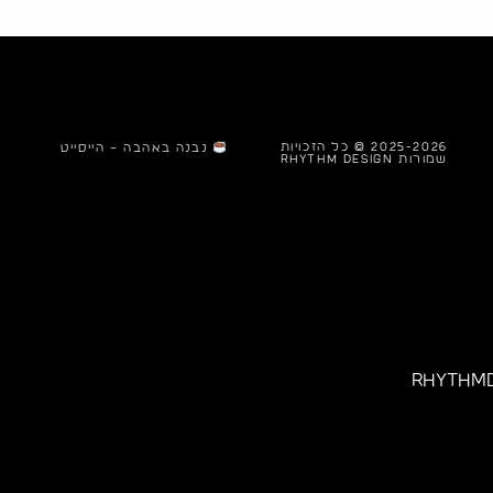
ווייב האוברסייז שאתה אוהב.
2025-2026 © כל הזכויות
נבנה באהבה – הייסייט
שמורות Rhythm Design
rhythmd