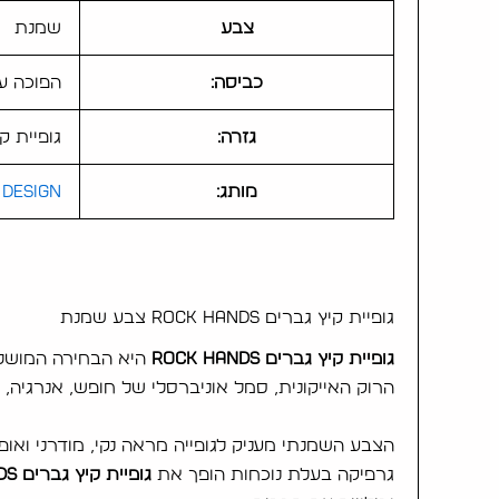
צבע
שמנת
כביסה:
הפוכה עדינה 30 מעלות | ללא מיי
גזרה:
גופיית קי
מותג:
Design
גופיית קיץ גברים Rock Hands צבע שמנת
גופיית קיץ גברים Rock Hands
היא הבחירה המושלמת
הרוק האייקונית, סמל אוניברסלי של חופש, אנרגיה, 
הצבע השמנתי מעניק לגופייה מראה נקי, מודרני ואופ
גרפיקה בעלת נוכחות הופך את
גופיית קיץ גברים Rock Hands