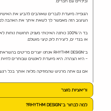
ובילויים עם חברים.
הגופייה מיועדת לגברים שאוהבים להביע את האישיו
העיצוב הזה מאפשר לך לשאת איתך את האהבה למוז
בד ה־100% כותנה האיכותי מעניק תחושת נו
או בגדי ים, ליצירת לוק קיצי מושלם.
ב־Rhythm Design אנחנו יוצרים פריטים בהשראת עולם המוזיקה, הצלילים והתרבות שמחברת בין אנשים.
– היא הצהרה. היא מיועדת לאנשים שבוחרים לחיות את
אם גם אתה מרגיש שהמוזיקה מלווה אותך בכל רגע 
וריאציות מוצר
למה לבחור ב־Rhythm Design?
בחר מידה:
XXL, S, M, L, XL