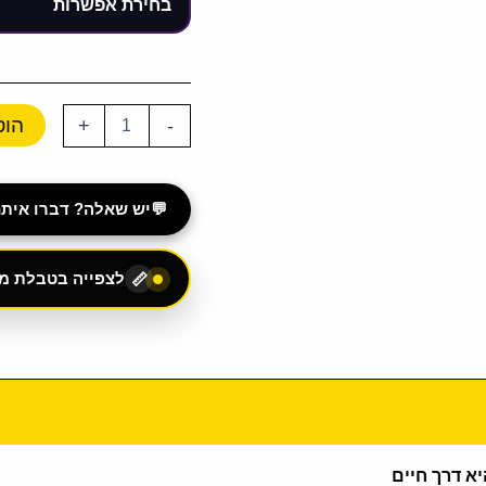
הוס
+
-
💬
יש שאלה? דברו איתנו ב-App
לצפייה בטבלת מי
📏