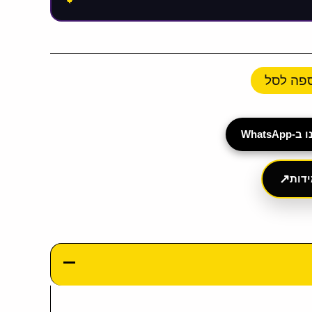
פה לסל
Whats
↗
דות