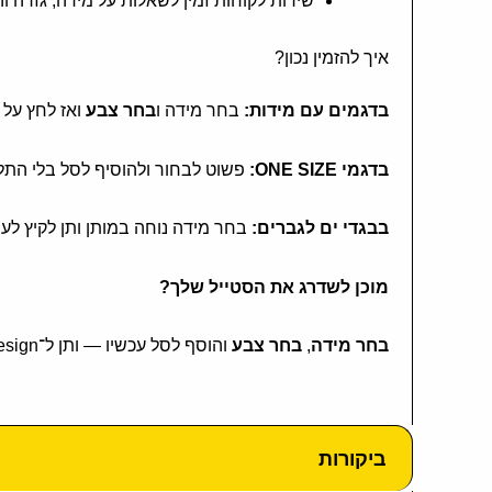
שירות לקוחות זמין לשאלות על מידה, גזרה ו
איך להזמין נכון?
בדגמים עם מידות:
בחר מידה ו
בחר צבע
ואז לחץ על
בדגמי ONE SIZE:
פשוט לבחור ולהוסיף לסל בלי התלב
בבגדי ים לגברים:
בחר מידה נוחה במותן ותן לקיץ לע
מוכן לשדרג את הסטייל שלך?
בחר מידה
,
בחר צבע
והוסף לסל עכשיו — ותן ל־Rhythm Design להכניס לך וייב אמיתי לארון.
ביקורות