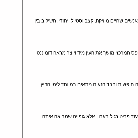
ים שחיים מוזיקה, קצב וסטייל ייחודי. השילוב בין
לנצח. ההדפס המרכזי מושך את העין מיד ויוצר מראה דומיננטי
המשוחררת מאפשרת תנועה חופשית והבד הנעים מתאים במיוחד לימי הקיץ
ופיית קיץ גברים Rapper Forever היא בדיוק בשבילך. זה לא עוד פריט רגיל בארון, אלא גופייה שמביאה איתה