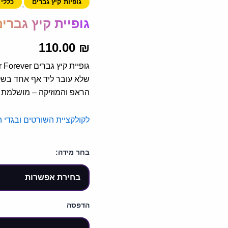
גופיות קיץ גברים
כללי 
,
גופיית קיץ גברים per Forever
110.00
₪
שלא עובר ליד אף אחד בשק
הראפ והמוזיקה – מושלמת ל
לקולקציית השורטים ובגדי ה
בחר מידה:
הדפסה