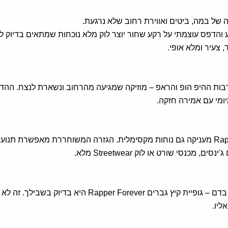
 והדפס עוצמתי על רקע שחור יוצר לוק מלא נוכחות שמתאים בדיוק לאנש
 צעיר ומלא אופי.
Rapper Fo נוצרה בהשראת תרבות ההיפ הופ והראפ – מוזיקה שמגיעה מהרחוב ונשארת 
יומי עם אמירה חזקה.
מעבר לעיצוב המרשים, גופיית קיץ גברים Rapper Forever מעניקה גם נוחות מקסימלית. הגזרה 
סי שורט או לוק Streetwear מלא.
אם אתה אוהב אופנה עם אטיטיוד ומוזיקה זורמת אצלך בדם – ג
ליו.