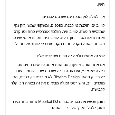
העין.
איך לשלב לוק מנצח עם שורטס לגברים
לווייב ים: חולצת טי לבנה, כפכפים, ומשקפי שמש, לוק נקי
שמרגיש חופשה. לווייב עיר: חולצת אוברסייז כהה וסניקרס,
ואתה נראה מסודר תוך דקה. לווייב בית: גופייה או טי שירט
פשוטה, ואתה מקבל נוחות מקסימום בלי לוותר על סטייל.
למי זה מתאים ולמה זה פריט שחוזרים אליו
אם אתה אוהב מוזיקה, אם אתה אוהב פריטים נוחים עם
נגיעה של אופי, ואם אתה רוצה שורטס שחור שתמיד עובד,
זה בדיוק הדגם. Rhythm Design לא מוכרים רק בגדים, הם
מוכרים וייב, והשורטס האלה מביאים את זה בצורה הכי קלה
ללבישה.
הזמן עכשיו את בגד ים גברים Meerkat DJ שחור בחר מידה
והוסף לסל. הקיץ שלך צריך את זה.