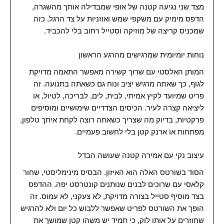
מצד שני נגיעה קטנה של אופי שמבדילה אותך מהשגרה,
הדפס מימיק עם משקפי שמש ואוזניות על צד הרגל, כזה
שמכניס קריצה של מוזיקה וסטייל רחוב בלי להכביד.
נוחות יומיומית שמרגישים מהרגע הראשון
המותן האלסטי עם שרוך קשירה מאפשר התאמה מדויקת
לגוף, כך שאתה מרגיש יציב ונוח גם כשאתה בתנועה. זה
פריט שמיועד לקיץ אמיתי, לבית, לים, לבריכה, לטיול, או
ליציאה קצרה לעיר. הכיסים הצדדיים שימושיים ומוסיפים
פרקטיות, בדיוק מה שצריך כשאתה רוצה לקחת איתך טלפון,
מפתחות או ארנק קטן בלי לחשוב פעמיים.
עיצוב נקי עם אמירה קטנה שעושה הבדל
הסוד בשורטס האלה הוא האיזון. הבסיס מינימליסטי, שחור
קלאסי עם שרוכים לבנים שנותנים קונטרסט יפה. ההדפס
בצד מוסיף סטייל בצורה מדויקת, לא צעקני, לא עמוס. זה
הופך את השורטס לפריט שאפשר ללבוש כל יום ולא להרגיש
שחוזרים על אותו לוק, כי תמיד יש משהו קטן שמושך את