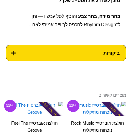
מוכן לשדרג את הסטייל שלך?
בחר מידה
,
בחר צבע
והוסף לסל עכשיו — ותן
ל־Rhythm Design להכניס לך וייב אמיתי לארון.
ביקורות
מוצרים קשורים
Feel The Groove
המחיר
המחיר
המחיר
המחיר
למוצר
למוצר
Clean Look
-33%
-33%
המקורי
הנוכחי
המקורי
הנוכחי
זה
זה
היה:
הוא:
היה:
הוא:
300.00 ₪.
יש
200.00 ₪.
300.00 ₪.
יש
200.00 ₪.
חולצת אוברסייז Rock Music
חולצת אוברסייז Feel The
מספר
מספר
נוכחות מוזיקלית
Groove