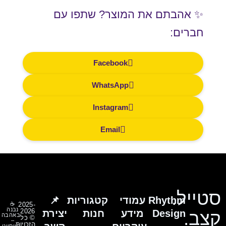
✨ אהבתם את המוצר? שתפו עם
חברים:
Facebook
WhatsApp
Instagram
Email
סטייל.
Rhythm
עמודי
קטגוריות
📌
☕
2025-
נבנה
2026
Design
מידע
חנות
יצירת
קצב.
באהבה
© כל
–
הזכויות