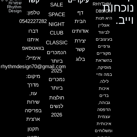
עיקריים
קשר
הייסייט
שמורות
נוכחות.
RHYTHM-
SALE
Rhythm
Design
DESIGN
דף
טלפון:
SPACE
וייב.
היא חנות
הבית
0542227282
NIGHT
אונליין
אודותינו
דברו
לביגוד
CLUB
בעיצובים
איתנו
יצירת
CLASSIC
גרפיים
בוואטסאפ
קשר
הנמכרים
מקוריים
אימייל:
בלוג
בהשראת
ביותר
rhythmdesign70@gmail.com
מוסיקה,
2025
במה וחיי
מיקום:
נמכרים
לילה.
מדרך
ביותר
איכות
עוז,
בדים
חולצות
שירות
גבוהה,
לנשים
הדפסה
בפריסה
2026
עצמית
ארצית
איכותית
תקנון
ומשלוחים