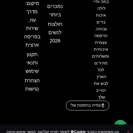
במה וחיי
מיקום:
נמכרים
לילה.
מדרך
ביותר
איכות
עוז,
בדים
חולצות
שירות
גבוהה,
לנשים
הדפסה
בפריסה
2026
עצמית
ארצית
איכותית
תקנון
ומשלוחים
ותנאי
מהירים
לכל
שימוש
הארץ.
הצהרת
לבש את
נגישות
הווייב
שלך.
צפייה בהזמנות שלי
×
אנו משתמשים בקובצי
Cookie🍪
לשיפור חוויית הגלישה. המשך שימוש מהווה