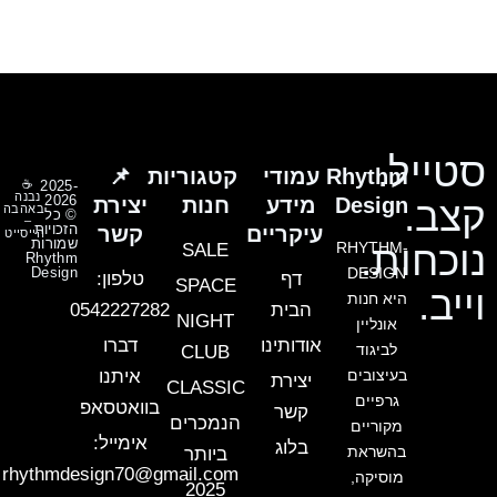
האפשרויות
בעמוד
המוצר
סטייל.
Rhythm
עמודי
קטגוריות
📌
☕
2025-
נבנה
2026
Design
מידע
חנות
יצירת
קצב.
באהבה
© כל
–
הזכויות
עיקריים
קשר
הייסייט
שמורות
נוכחות.
RHYTHM-
SALE
Rhythm
Design
DESIGN
דף
טלפון:
SPACE
וייב.
היא חנות
הבית
0542227282
NIGHT
אונליין
אודותינו
דברו
לביגוד
CLUB
בעיצובים
איתנו
יצירת
CLASSIC
גרפיים
בוואטסאפ
קשר
הנמכרים
מקוריים
אימייל:
בלוג
בהשראת
ביותר
rhythmdesign70@gmail.com
מוסיקה,
2025