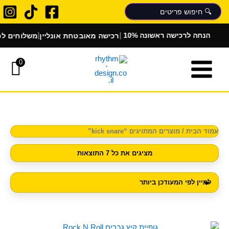
ממוין
ילוג
לפי
הפריט
תוכן
העדכני
ביותר
|
|
רכישה מאובטחת אונליין
משלוחים לכל 
10% הנחה לרכישה ראשונה
0
עמוד הבית
/ מוצרים המתויגים “kick snare”
מציגים את כל ⁦7⁩ התוצאות
למוצר