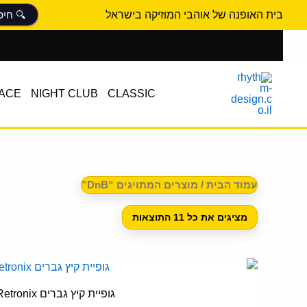
ממוין
ילוג
לפי
בית האופנה של אוהבי המוזיקה בישראל
הפריט
תוכן
העדכני
ביותר
ACE
NIGHT CLUB
CLASSIC
עמוד הבית
/ מוצרים המתויגים “DnB”
מציגים את כל ⁦11⁩ התוצאות
ל
ז
גופיית קיץ גברים Retronix
י