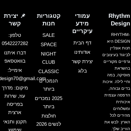
Rhythm
עמודי
קטגוריות
📌 יצירת
Design
מידע
חנות
קשר
עיקריים
RHYTHM-
SALE
טלפון:
DESIGN היא
דף הבית
0542227282
SPACE
חנות אונליין
אודותינו
דברו איתנו
NIGHT
לביגוד בעיצובים
בוואטסאפ
יצירת קשר
גרפיים מקוריים
CLUB
בהשראת
אימייל:
בלוג
CLASSIC
מוסיקה, במה
design70@gmail.com
הנמכרים
וחיי לילה. איכות
מיקום: מדרך
בדים גבוהה,
ביותר
הדפסה עצמית
עוז, שירות
2025 נמכרים
איכותית
בפריסה
ביותר
ומשלוחים
ארצית
מהירים לכל
חולצות
תקנון ותנאי
הארץ. לבש את
לנשים 2026
הווייב שלך.
שימוש