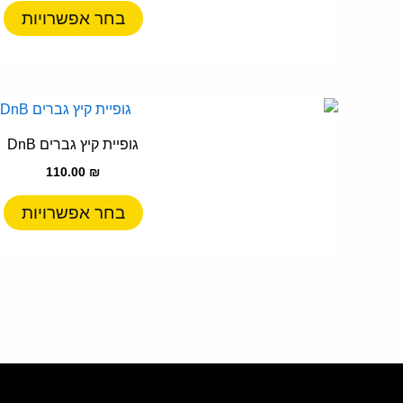
ס
בחר אפשרויות
נ
ל
א
ה
ל
ב
ז
גופיית קיץ גברים DnB
ה
י
110.00
₪
מ
ס
בחר אפשרויות
נ
ל
א
ה
ב
ה