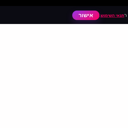
אישור
ו־
תנאי השימוש
.