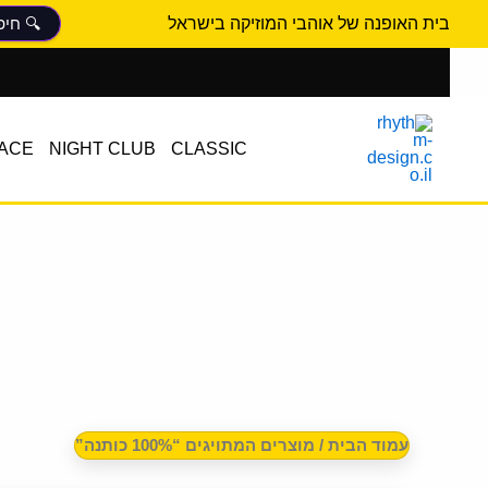
ממוין
ילוג
לפי
בית האופנה של אוהבי המוזיקה בישראל
הפריט
תוכן
העדכני
ביותר
ACE
NIGHT CLUB
CLASSIC
עמוד הבית
/ מוצרים המתויגים “100% כותנה”