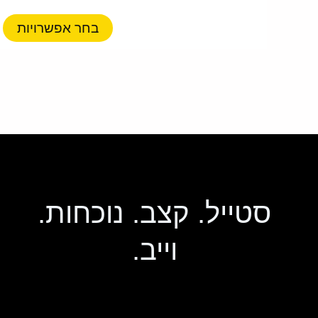
ס
נ
בחר אפשרויות
ל
א
ה
ב
ה
סטייל. קצב. נוכחות.
וייב.