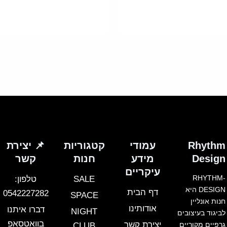
וגים.
יתן
בחור
ת
אפשרויות
עמוד
מוצר
Rhythm
עמודי
קטגוריות
📌 יצירת
Design
מידע
חנות
קשר
עיקריים
RHYTHM-
SALE
טלפון:
DESIGN היא
דף הבית
0542227282
SPACE
חנות אונליין
אודותינו
דברו איתנו
NIGHT
לביגוד בעיצובים
בוואטסאפ
יצירת קשר
גרפיים מקוריים
CLUB