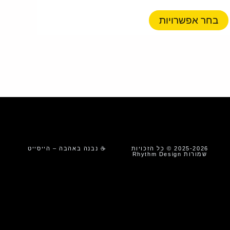
סוגים.
ניתן
בחר אפשרויות
לבחור
את
האפשרויות
בעמוד
המוצר
2025-2026 © כל הזכויות
☕ נבנה באהבה – הייסייט
שמורות Rhythm Design