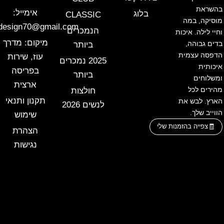
בהשראת
אימייל:
בלוג
CLASSIC
מוסיקה, במה
design70@gmail.com
הנמכרים
וחיי לילה. איכות
מיקום: מדרך
בדים גבוהה,
ביותר
הדפסה עצמית
עוז, שירות
2025 נמכרים
איכותית
בפריסה
ביותר
ומשלוחים
ארצית
מהירים לכל
חולצות
תקנון ותנאי
הארץ. לבש את
לנשים 2026
הווייב שלך.
שימוש
צפייה בהזמנות שלי
הצהרת
נגישות