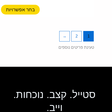
ס
נ
בחר אפשרויות
ל
א
ה
ב
←
2
1
ה
טעינת פריטים נוספים
סטייל. קצב. נוכחות.
וייב.