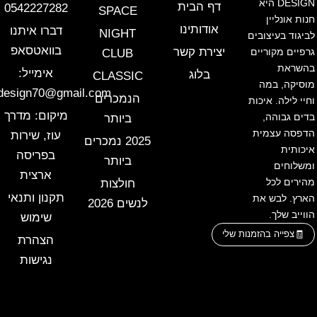
DESIGN היא
דף הבית
0542227282
SPACE
חנות אונליין
אודותינו
דברו איתנו
NIGHT
לביגוד בעיצובים
בוואטסאפ
יצירת קשר
גרפיים מקוריים
CLUB
בהשראת
אימייל:
בלוג
CLASSIC
מוסיקה, במה
design70@gmail.com
הנמכרים
וחיי לילה. איכות
מיקום: מדרך
בדים גבוהה,
ביותר
הדפסה עצמית
עוז, שירות
2025 נמכרים
איכותית
בפריסה
ביותר
ומשלוחים
ארצית
מהירים לכל
חולצות
תקנון ותנאי
הארץ. לבש את
לנשים 2026
הווייב שלך.
שימוש
צפייה בהזמנות שלי
הצהרת
נגישות