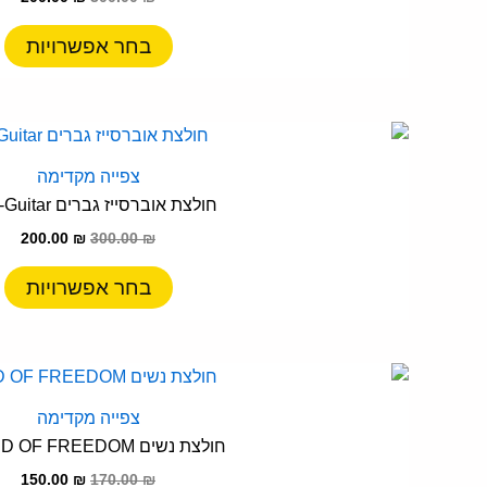
ס
נ
בחר אפשרויות
ל
א
ה
המחיר
המח
ל
ב
המקורי
הנו
ז
היה:
הוא
ה
צפייה מקדימה
00 ₪.
300.00 ₪.
י
חולצת אוברסייז גברים Rock-Guitar
מ
200.00
₪
300.00
₪
ס
נ
בחר אפשרויות
ל
א
ה
המחיר
המח
ל
ב
המקורי
הנו
ז
היה:
הוא
ה
צפייה מקדימה
00 ₪.
170.00 ₪.
י
חולצת נשים SOUND OF FREEDOM
מ
150.00
₪
170.00
₪