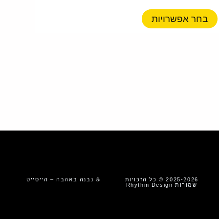
סוגים.
ניתן
בחר אפשרויות
לבחור
את
האפשרויות
בעמוד
המוצר
2025-2026 © כל הזכויות
☕ נבנה באהבה – הייסייט
שמורות Rhythm Design