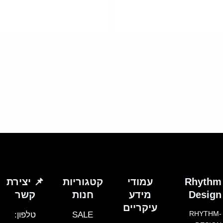
וגים.
יתן
בחור
ת
אפשרויות
עמוד
מוצר
Rhythm
עמודי
קטגוריות
📌 יצירת
Design
מידע
חנות
קשר
עיקריים
RHYTHM-
SALE
טלפון: