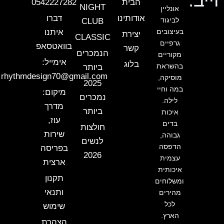
וייב.
הבית
0542227282
NIGHT
אונליין
אודותינו
דברו
לביגוד
CLUB
בעיצובים
איתנו
יצירת
CLASSIC
גרפיים
בוואטסאפ
קשר
הנמכרים
מקוריים
אימייל:
בלוג
בהשראת
ביותר
rhythmdesign70@gmail.com
מוסיקה,
2025
במה וחיי
מיקום:
נמכרים
לילה.
מדרך
ביותר
איכות
עוז,
בדים
חולצות
שירות
גבוהה,
לנשים
הדפסה
בפריסה
2026
עצמית
ארצית
איכותית
תקנון
ומשלוחים
ותנאי
מהירים
לכל
שימוש
הארץ.
הצהרת