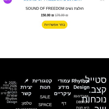
המקורי
הנוכחי
זה
היה:
הוא:
חולצת נשים SOUND OF FREEDOM
170.00 ₪.
יש
150.00 ₪.
150.00
₪
170.00
₪
מספר
סוגים.
בחר אפשרויות
ניתן
לבחור
את
האפשרויות
בעמוד
המוצר
סטייל.
Rhythm
עמודי
קטגוריות
📌
☕
2025-
נבנה
2026
Design
מידע
חנות
יצירת
קצב.
באהבה
© כל
–
הזכויות
עיקריים
קשר
הייסייט
שמורות
נוכחות.
RHYTHM-
SALE
Rhythm
Design
DESIGN
דף
טלפון:
SPACE
היא חנות