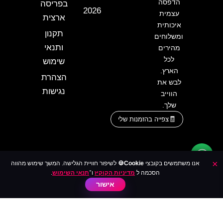
הדפסה
בפריסה
2026
עצמית
ארצית
איכותית
תקנון
ומשלוחים
ותנאי
מהירים
לכל
שימוש
הארץ.
הצהרת
לבש את
נגישות
הווייב
שלך.
צפייה בהזמנות שלי
×
אנו משתמשים בקובצי
Cookie🍪
לשיפור חוויית הגלישה. המשך שימוש מהווה
הסכמה ל
מדיניות הקוקיז
ו־
תנאי השימוש
.
אישור