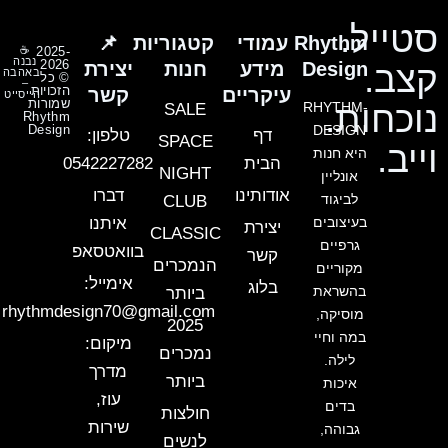
סטייל.
Rhythm
עמודי
קטגוריות
📌
☕
2025-
נבנה
2026
Design
מידע
חנות
יצירת
קצב.
באהבה
© כל
–
הזכויות
עיקריים
קשר
הייסייט
שמורות
נוכחות.
RHYTHM-
SALE
Rhythm
Design
DESIGN
דף
טלפון:
SPACE
וייב.
היא חנות
הבית
0542227282
NIGHT
אונליין
אודותינו
דברו
לביגוד
CLUB
בעיצובים
איתנו
יצירת
CLASSIC
גרפיים
בוואטסאפ
קשר
הנמכרים
מקוריים
אימייל:
בלוג
בהשראת
ביותר
rhythmdesign70@gmail.com
מוסיקה,
2025
במה וחיי
מיקום:
נמכרים
לילה.
מדרך
ביותר
איכות
עוז,
בדים
חולצות
שירות
גבוהה,
לנשים