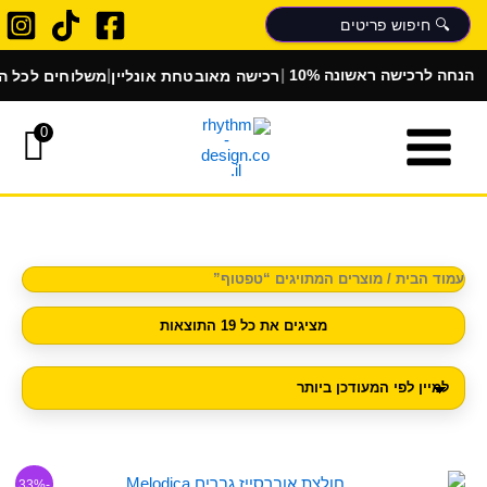
ממוין
ילוג
לפי
הפריט
תוכן
העדכני
ביותר
|
|
|
רכישה מאובטחת אונליין
משלוחים לכל הארץ
 הנחה לרכישה ראשונה
0
עמוד הבית
/ מוצרים המתויגים “טפטוף”
מציגים את כל ⁦19⁩ התוצאות
המחיר
המחיר
למוצר
-33%