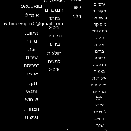
CLASSIC
גרפיים
בוואטסאפ
קשר
הנמכרים
מקוריים
אימייל:
בלוג
בהשראת
ביותר
rhythmdesign70@gmail.com
מוסיקה,
2025
במה וחיי
מיקום:
נמכרים
לילה.
מדרך
ביותר
איכות
עוז,
בדים
חולצות
שירות
גבוהה,
לנשים
הדפסה
בפריסה
2026
עצמית
ארצית
איכותית
תקנון
ומשלוחים
ותנאי
מהירים
לכל
שימוש
הארץ.
הצהרת
לבש את
נגישות
הווייב
שלך.