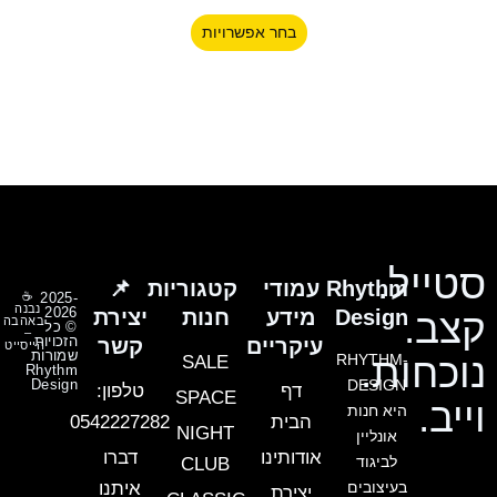
סוגים.
בחר אפשרויות
ניתן
לבחור
את
האפשרויות
בעמוד
המוצר
סטייל.
Rhythm
עמודי
קטגוריות
📌
☕
2025-
נבנה
2026
Design
מידע
חנות
יצירת
קצב.
באהבה
© כל
–
הזכויות
עיקריים
קשר
הייסייט
שמורות
נוכחות.
RHYTHM-
SALE
Rhythm
Design
DESIGN
דף
טלפון:
SPACE
וייב.
היא חנות
הבית
0542227282
NIGHT
אונליין
אודותינו
דברו
לביגוד
CLUB
בעיצובים
איתנו
יצירת