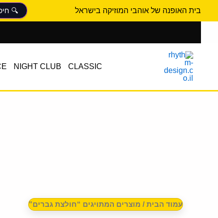
ממוין
ילוג
לפי
בית האופנה של אוהבי המוזיקה בישראל
הפריט
תוכן
העדכני
ביותר
CE
NIGHT CLUB
CLASSIC
עמוד הבית
/ מוצרים המתויגים “חולצת גברים”