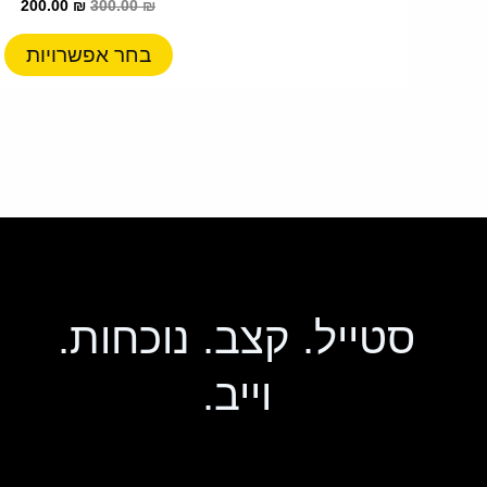
200.00
₪
300.00
₪
ס
נ
בחר אפשרויות
ל
א
ה
ב
ה
סטייל. קצב. נוכחות.
וייב.