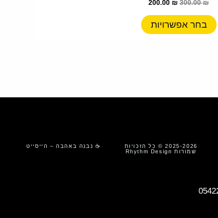
200.00
₪
300.00
₪
סוגים.
ניתן
בחר אפשרויות
לבחור
את
האפשרויות
בעמוד
המוצר
2025-2026 © כל הזכויות
☕ נבנה באהבה – הייסייט
שמורות Rhythm Design
0542