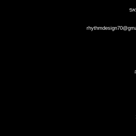
אפ
rhythmdesign70@gma