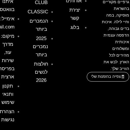
אודותינו
איתנו
גרפיים מקוריים
CLUB
בהשראת
בוואטס
יצירת
CLASSIC
מוסיקה, במה
קשר
אימייל:
הנמכרים
וחיי לילה. איכות
il.com
בלוג
בדים גבוהה,
ביותר
הדפסה עצמית
מיקום:
2025
איכותית
מדרך
נמכרים
ומשלוחים
עוז,
ביותר
מהירים לכל
שירות
הארץ. לבש את
חולצות
בפריסה
הווייב שלך.
לנשים
ארצית
צפייה בהזמנות שלי
2026
תקנון
ותנאי
שימוש
הצהרת
נגישות