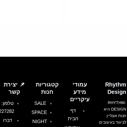
וגים.
יתן
בחור
ת
אפשרויות
עמוד
מוצר
Rhythm
עמודי
קטגוריות
📌 יצירת
Design
מידע
חנות
קשר
עיקריים
RHYTHM-
SALE
טלפון:
DESIGN היא
דף
227282
SPACE
חנות אונליין
הבית
דברו
NIGHT
לביגוד בעיצובים