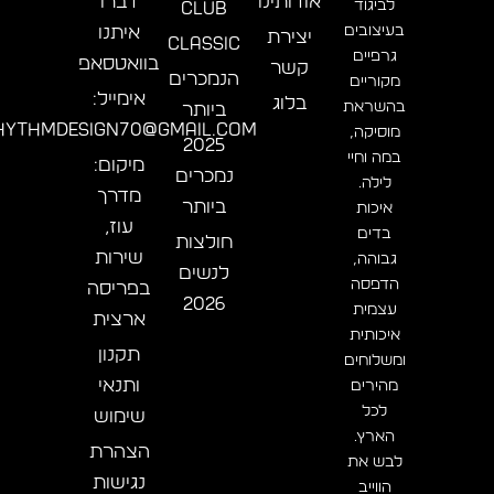
אודותינו
דברו
לביגוד
CLUB
בעיצובים
איתנו
יצירת
CLASSIC
גרפיים
בוואטסאפ
קשר
הנמכרים
מקוריים
אימייל:
בלוג
בהשראת
ביותר
hythmdesign70@gmail.com
מוסיקה,
2025
במה וחיי
מיקום:
נמכרים
לילה.
מדרך
ביותר
איכות
עוז,
בדים
חולצות
שירות
גבוהה,
לנשים
הדפסה
בפריסה
2026
עצמית
ארצית
איכותית
תקנון
ומשלוחים
ותנאי
מהירים
לכל
שימוש
הארץ.
הצהרת
לבש את
נגישות
הווייב