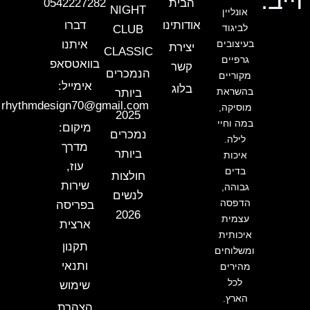
וייב.
הבית
0542227282
NIGHT
אונליין
אודותינו
דברו
לביגוד
CLUB
בעיצובים
איתנו
יצירת
CLASSIC
גרפיים
בוואטסאפ
קשר
הנמכרים
מקוריים
אימייל:
בלוג
בהשראת
ביותר
rhythmdesign70@gmail.com
מוסיקה,
2025
במה וחיי
מיקום:
נמכרים
לילה.
מדרך
ביותר
איכות
עוז,
בדים
חולצות
שירות
גבוהה,
לנשים
הדפסה
בפריסה
2026
עצמית
ארצית
איכותית
תקנון
ומשלוחים
ותנאי
מהירים
לכל
שימוש
הארץ.
הצהרת