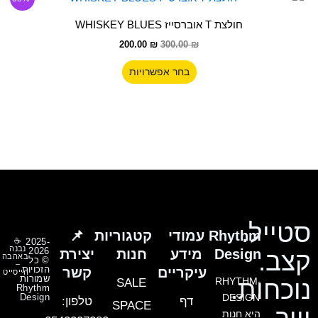
המקורי
הנוכחי
זה
היה:
הוא:
חולצת T אוברסייז WHISKEY BLUES
300.00 ₪.
יש
200.00 ₪.
200.00
₪
300.00
₪
מספר
סוגים.
בחר אפשרויות
ניתן
לבחור
את
האפשרויות
בעמוד
המוצר
סטייל.
Rhythm
עמודי
קטגוריות
📌
☕
2025-
נבנה
2026
Design
מידע
חנות
יצירת
קצב.
באהבה
© כל
–
הזכויות
עיקריים
קשר
הייסייט
שמורות
נוכחות.
RHYTHM-
SALE
Rhythm
Design
DESIGN
דף
טלפון:
SPACE
היא חנות