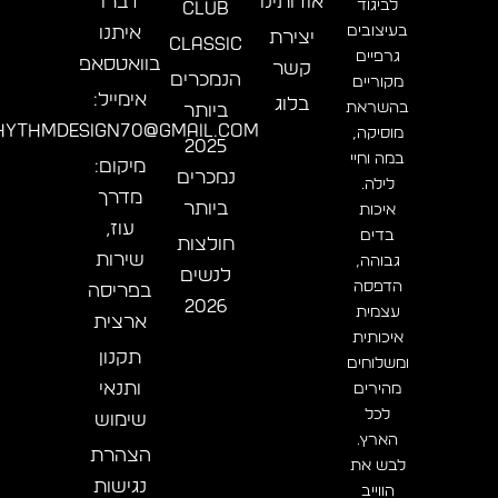
אודותינו
דברו
לביגוד
CLUB
בעיצובים
איתנו
יצירת
CLASSIC
גרפיים
בוואטסאפ
קשר
הנמכרים
מקוריים
אימייל:
בלוג
בהשראת
ביותר
hythmdesign70@gmail.com
מוסיקה,
2025
במה וחיי
מיקום:
נמכרים
לילה.
מדרך
ביותר
איכות
עוז,
בדים
חולצות
שירות
גבוהה,
לנשים
הדפסה
בפריסה
2026
עצמית
ארצית
איכותית
תקנון
ומשלוחים
ותנאי
מהירים
לכל
שימוש
הארץ.
הצהרת
לבש את
נגישות
הווייב