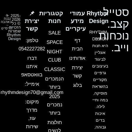
סטייל.
Rhythm
עמודי
קטגוריות
📌
☕
2025-
נבנה
2026
Design
מידע
חנות
יצירת
קצב.
באהבה
© כל
–
הזכויות
עיקריים
קשר
הייסייט
שמורות
נוכחות.
RHYTHM-
SALE
Rhythm
Design
DESIGN
דף
טלפון:
SPACE
וייב.
היא חנות
הבית
0542227282
NIGHT
אונליין
אודותינו
דברו
לביגוד
CLUB
בעיצובים
איתנו
יצירת
CLASSIC
גרפיים
בוואטסאפ
קשר
הנמכרים
מקוריים
אימייל:
בלוג
בהשראת
ביותר
rhythmdesign70@gmail.com
מוסיקה,
2025
במה וחיי
מיקום:
נמכרים
לילה.
מדרך
ביותר
איכות
עוז,
בדים
חולצות
שירות
גבוהה,
לנשים