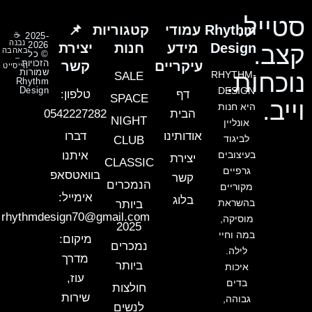
סטייל.
Rhythm
עמודי
קטגוריות
📌
☕
2025-
נבנה
2026
Design
מידע
חנות
יצירת
קצב.
באהבה
© כל
–
הזכויות
עיקריים
קשר
הייסייט
שמורות
נוכחות.
RHYTHM-
SALE
Rhythm
Design
DESIGN
דף
טלפון:
SPACE
וייב.
היא חנות
הבית
0542227282
NIGHT
אונליין
אודותינו
דברו
לביגוד
CLUB
בעיצובים
איתנו
יצירת
CLASSIC
גרפיים
בוואטסאפ
קשר
הנמכרים
מקוריים
אימייל:
בלוג
בהשראת
ביותר
rhythmdesign70@gmail.com
מוסיקה,
2025
במה וחיי
מיקום:
נמכרים
לילה.
מדרך
ביותר
איכות
עוז,
בדים
חולצות
שירות
גבוהה,
לנשים