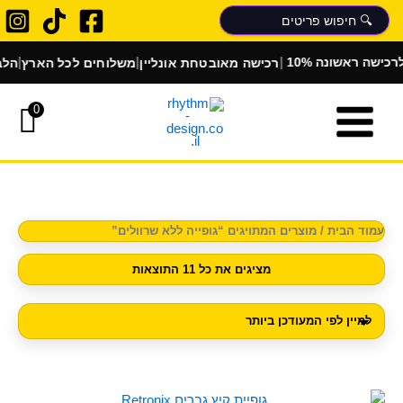
ממוין
ילוג
לפי
הפריט
תוכן
העדכני
ביותר
|
|
|
רכישה מאובטחת אונליין
משלוחים לכל הארץ
הלבשת 
רכישה ראשונה
0
עמוד הבית
/ מוצרים המתויגים “גופייה ללא שרוולים”
מציגים את כל ⁦11⁩ התוצאות
למוצר