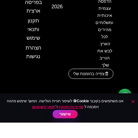
הדפסה
בפריסה
2026
עצמית
ארצית
איכותית
תקנון
ומשלוחים
ותנאי
מהירים
לכל
שימוש
הארץ.
הצהרת
לבש את
נגישות
הווייב
שלך.
צפייה בהזמנות שלי
×
אנו משתמשים בקובצי
Cookie🍪
לשיפור חוויית הגלישה. המשך שימוש מהווה
הסכמה ל
מדיניות הקוקיז
ו־
תנאי השימוש
.
אישור