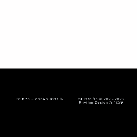
2025-2026 © כל הזכויות
☕ נבנה באהבה – הייסייט
שמורות Rhythm Design