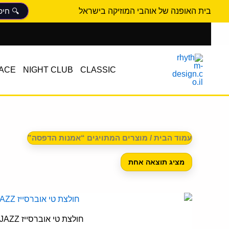
ילוג
בית האופנה של אוהבי המוזיקה בישראל
תוכן
ACE
NIGHT CLUB
CLASSIC
עמוד הבית
/ מוצרים המתויגים “אמנות הדפסה”
מציג תוצאה אחת
המחיר
המח
ל
המקורי
הנו
ז
היה:
הוא
חולצת טי אוברסייז JAZZ
00 ₪.
300.00 ₪.
י