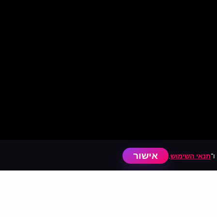
אישור
ו־
תנאי השימוש
.