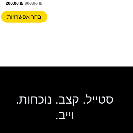
200.00
₪
300.00
₪
מ
ס
בחר אפשרויות
נ
ל
א
ה
ב
ה
סטייל. קצב. נוכחות.
וייב.