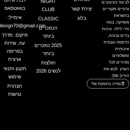
דברו איתנו
NIGHT
לביגוד בעיצובים
בוואטסאפ
יצירת קשר
גרפיים מקוריים
CLUB
בהשראת
אימייל:
בלוג
CLASSIC
מוסיקה, במה
design70@gmail.com
הנמכרים
וחיי לילה. איכות
מיקום: מדרך
בדים גבוהה,
ביותר
הדפסה עצמית
עוז, שירות
2025 נמכרים
איכותית
בפריסה
ביותר
ומשלוחים
ארצית
מהירים לכל
חולצות
תקנון ותנאי
הארץ. לבש את
לנשים 2026
הווייב שלך.
שימוש
צפייה בהזמנות שלי
הצהרת
נגישות