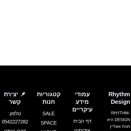
ספר
וגים.
יתן
בחור
ת
אפשרויות
עמוד
מוצר
Rhythm
עמודי
קטגוריות
📌 יצירת
Design
מידע
חנות
קשר
עיקריים
RHYTHM-
SALE
טלפון:
DESIGN היא
דף הבית
0542227282
SPACE
חנות אונליין
אודותינו